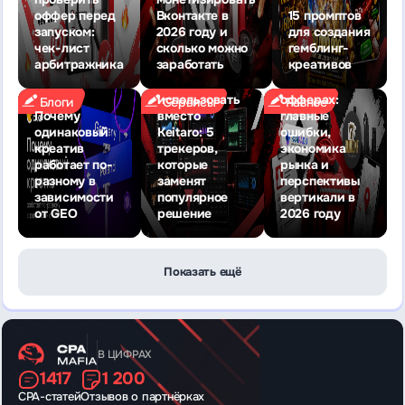
Почему
оффер перед
Вконтакте в
15 промптов
большинство
запуском:
2026 году и
для создания
вебмастеров
чек-лист
сколько можно
гемблинг-
не
арбитражника
заработать
креативов
зарабатывают
Что
на HR-
использовать
офферах:
Блоги
Сервисы
Разное
Почему
вместо
главные
одинаковый
Keitaro: 5
ошибки,
креатив
трекеров,
экономика
работает по-
которые
рынка и
разному в
заменят
перспективы
зависимости
популярное
вертикали в
от GEO
решение
2026 году
Показать ещё
В ЦИФРАХ
1417
1 200
CPA-статей
Отзывов о партнёрках