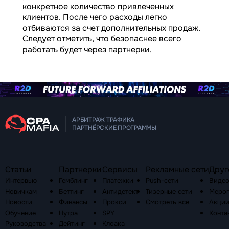
конкретное количество привлеченных
клиентов. После чего расходы легко
отбиваются за счет дополнительных продаж.
Следует отметить, что безопаснее всего
работать будет через партнерки.
АРБИТРАЖ ТРАФИКА
ПАРТНЁРСКИЕ ПРОГРАММЫ
Статьи
Партнерки
Сервисы
Рекламные сети
Друг
Интервью
Гемблинг
Платежки
Push-сети
Виде
Новичкам
Беттинг
Антидетект
Тизерные сети
Мероп
Новости
Финансы
Прокси
Смотреть все
Акци
Обучение
Нутра
SPY
Конта
Руководства
Дейтинг
Клоака