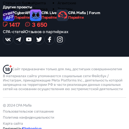
Статьи из буржа
Крипта
Агентские
Другие проекты
Разное
Товарка
Трекеры
CyberAff
CPA Live
CPA Mafia | Forum
Смотреть все
Смотреть все
Смотреть все
Перейти
Перейти
Перейти
1417
3 650
CPA-статей
Отзывов о партнёрках
Сайт предназначен только для лиц, достигших совершеннолетия
В материалах сайта упоминаются социальные сети Фейсбук /
Инстаграм, принадлежащие Meta Platforms Inc., деятельность которой
запрещена на территории РФ в части реализации данных социальных
сетей на основании осуществления ею экстремистской деятельности
© 2024 CPA Mafia
Пользовательское соглашение
Политика конфиденциальности
Карта сайта
Designed by