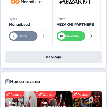
Нутра
Крипта
Г
MonadLead
AEZAKMI PARTNERS
S
Нейтр.
Высокий
0
10
Все обзоры
Новые статьи
Разное
Статьи
Разное
Как
Как
проверить
монетизировать