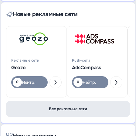
Новые рекламные сети
Рекламные сети
Push-сети
Р
Geozo
AdsCompass
S
Нейтр.
Нейтр.
0
0
Все рекламные сети
Новые сервисы