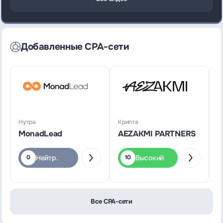
Добавленные CPA-сети
Нутра
Крипта
Г
MonadLead
AEZAKMI PARTNERS
S
Нейтр.
Высокий
0
10
Все CPA-сети