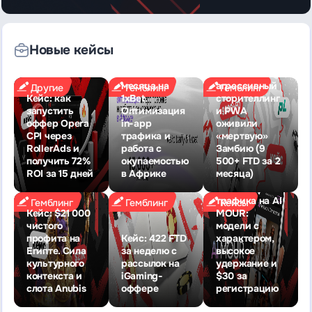
Новые кейсы
Кейс Traffy: 15
000+ FTD за 2
Кейс: как
месяца на
агрессивный
Другие
Гемблинг
Гемблинг
Кейс: как
1xBet.
сторителлинг
запустить
Оптимизация
и PWA
оффер Opera
in-app
оживили
CPI через
трафика и
«мертвую»
RollerAds и
работа с
Замбию (9
получить 72%
окупаемостью
500+ FTD за 2
ROI за 15 дней
в Африке
месяца)
Кейс: залив
трафика на AI
Гемблинг
Гемблинг
Кейсы
Кейс: $21 000
MOUR:
чистого
модели с
профита на
Кейc: 422 FTD
характером,
Египте. Сила
за неделю с
высокое
культурного
рассылок на
удержание и
контекста и
iGaming-
$30 за
слота Anubis
оффере
регистрацию