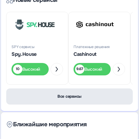
SPY сервисы
Платежные решения
П
Spy.House
Cashinout
F
Высокий
Высокий
10
9.67
Все сервисы
Ближайшие мероприятия