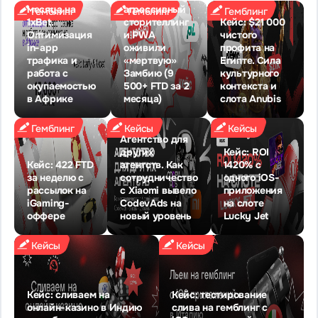
месяца на
агрессивный
Гемблинг
Гемблинг
Гемблинг
1xBet.
сторителлинг
Кейс: $21 000
Оптимизация
и PWA
чистого
in-app
оживили
профита на
трафика и
«мертвую»
Египте. Сила
работа с
Замбию (9
культурного
окупаемостью
500+ FTD за 2
контекста и
в Африке
месяца)
слота Anubis
Гемблинг
Кейсы
Кейсы
Агентство для
других
Кейс: ROI
Кейc: 422 FTD
агентств. Как
1420% с
за неделю с
сотрудничество
одного iOS-
рассылок на
с Xiaomi вывело
приложения
iGaming-
CodevAds на
на слоте
оффере
новый уровень
Lucky Jet
Кейсы
Кейсы
Кейс: сливаем на
Кейс: тестирование
онлайн-казино в Индию
слива на гемблинг с