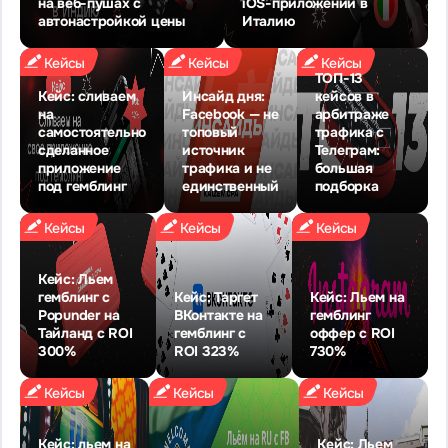
на веб-пушах с
iOS-приложений в
автонастройкой цены
Италию
Кейсы
Кейсы
Кейсы
ТОП-13
Кейс: сливаем
Инсайд дня:
кейсов в
на
Facebook — не
арбитраже
самостоятельно
топовый
трафика с
сделанное
источник
Телеграм:
приложение
трафика и не
большая
под гемблинг
единственный
подборка
Кейсы
Кейсы
Кейсы
Кейс: Льем
гемблинг с
Кейс: Таргет
Кейс: Льем на
Popunder на
ВКонтакте на
гемблинг
Тайланд с ROI
гемблинг с
оффер с ROI
300%
ROI 323%
730%
Кейсы
Кейсы
Кейсы
Кейс: льем на
Кейс: Льем