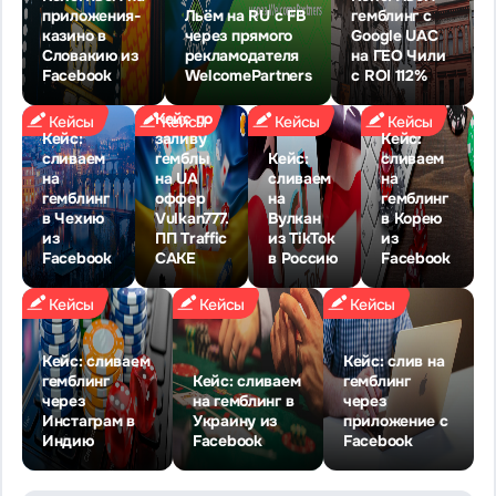
приложения-
Льём на RU c FB
гемблинг с
казино в
через прямого
Google UAC
Словакию из
рекламодателя
на ГЕО Чили
Facebook
WelcomePartners
с ROI 112%
Кейс по
Кейсы
Кейсы
Кейсы
Кейсы
Кейс:
заливу
Кейс:
сливаем
гемблы
Кейс:
сливаем
на
на UA
сливаем
на
гемблинг
оффер
на
гемблинг
в Чехию
Vulkan777.
Вулкан
в Корею
из
ПП Traffic
из TikTok
из
Facebook
CAKE
в Россию
Facebook
Кейсы
Кейсы
Кейсы
Кейс: сливаем
Кейс: слив на
гемблинг
Кейс: сливаем
гемблинг
через
на гемблинг в
через
Инстаграм в
Украину из
приложение с
Индию
Facebook
Facebook