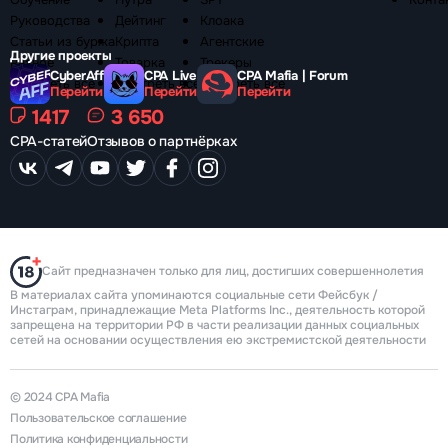
Руководства
Дейтинг
Клоака
Статьи из буржа
Крипта
Агентские
Другие проекты
Разное
Товарка
Трекеры
CyberAff
CPA Live
CPA Mafia | Forum
Смотреть все
Смотреть все
Смотреть все
Перейти
Перейти
Перейти
1417
3 650
CPA-статей
Отзывов о партнёрках
Сайт предназначен только для лиц, достигших совершеннолетия
В материалах сайта упоминаются социальные сети Фейсбук /
Инстаграм, принадлежащие Meta Platforms Inc., деятельность которой
запрещена на территории РФ в части реализации данных социальных
сетей на основании осуществления ею экстремистской деятельности
© 2024 CPA Mafia
Пользовательское соглашение
Политика конфиденциальности