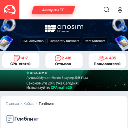
Аккаунты ТГ
1417
2 418
4 405
CPA-статей
Отзывов
Пользователей
Главная
Кейсы
Гемблинг
Гемблинг
Кейс Traffy: 15
000+ FTD за 2
Кейс: как