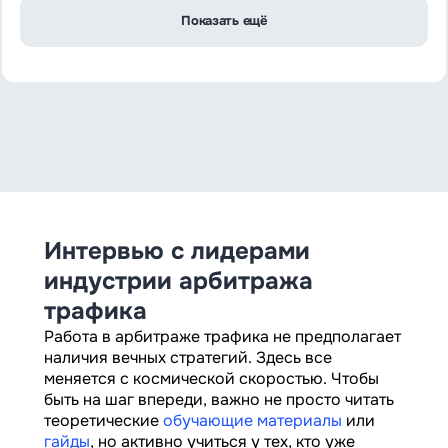
Показать ещё
Интервью с лидерами
индустрии арбитража
трафика
Работа в арбитраже трафика не предполагает
наличия вечных стратегий. Здесь все
меняется с космической скоростью. Чтобы
быть на шаг впереди, важно не просто читать
теоретические
обучающие материалы
или
гайды
, но активно учиться у тех, кто уже