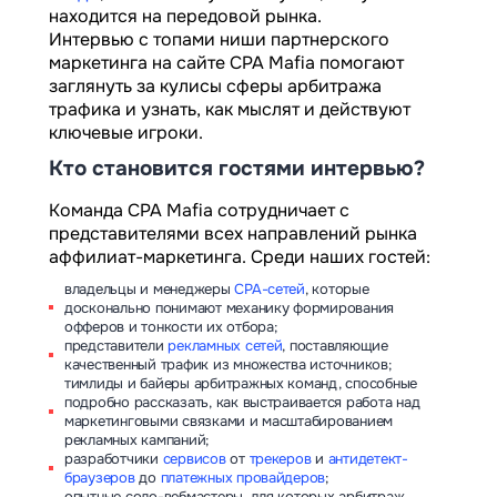
находится на передовой рынка.
Интервью с топами ниши партнерского
маркетинга на сайте CPA Mafia помогают
заглянуть за кулисы сферы арбитража
трафика и узнать, как мыслят и действуют
ключевые игроки.
Кто становится гостями интервью?
Команда CPA Mafia сотрудничает с
представителями всех направлений рынка
аффилиат-маркетинга. Среди наших гостей:
владельцы и менеджеры
CPA-сетей
, которые
досконально понимают механику формирования
офферов и тонкости их отбора;
представители
рекламных сетей
, поставляющие
качественный трафик из множества источников;
тимлиды и байеры арбитражных команд, способные
подробно рассказать, как выстраивается работа над
маркетинговыми связками и масштабированием
рекламных кампаний;
разработчики
сервисов
от
трекеров
и
антидетект-
браузеров
до
платежных провайдеров
;
опытные соло-вебмастеры, для которых арбитраж