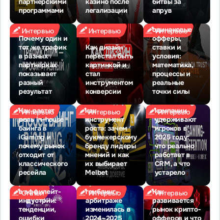
партнерскими
казино после
битвы за
выделяться на
программами
легализации
апрув
рынке, где у
всех
одинаковые
Интервью
Интервью
Интервью
Почему один и
офферы,
тот же трафик
Как дизайн
ставки и
в разных
перестал быть
условия:
партнерках
картинкой и
математика,
показывает
стал
процессы и
разный
инструментом
реальные
результат
конверсии
точки силы
Амбассадоры
Как iGaming-
Как растет
как
компании
Интервью
Интервью
Интервью
роль in-house
инструмент
удерживают
баинга в
роста: зачем
игроков в
iGaming и
букмекерскому
2025 году:
почему рынок
бренду лидеры
что реально
отходит от
мнений и как
работает в
классического
их выбирает
CRM, а что
Как роль
ресейла
Melbet
устарело
Как меняется
iOS/Android
рынок кадров
приложений в
в аффилейт-
гемблинг-
Как
Статьи
Интервью
Интервью
индустрии:
арбитраже
развивается
тенденции,
изменилась в
рынок крипто-
ошибки
2024–2025
офферов и что