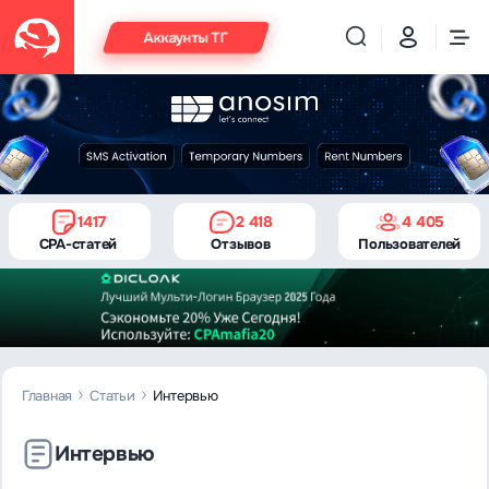
Аккаунты ТГ
1417
2 418
4 405
CPA-статей
Отзывов
Пользователей
Главная
Статьи
Интервью
«Фабрика
Интервью
аккаунтов»
для