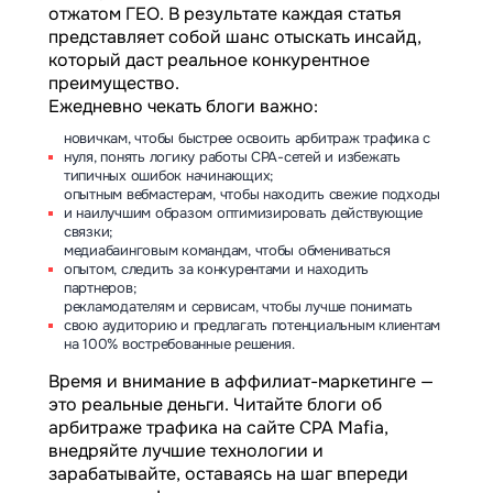
отжатом ГЕО. В результате каждая статья
представляет собой шанс отыскать инсайд,
который даст реальное конкурентное
преимущество.
Ежедневно чекать блоги важно:
новичкам, чтобы быстрее освоить арбитраж трафика с
нуля, понять логику работы CPA-сетей и избежать
типичных ошибок начинающих;
опытным вебмастерам, чтобы находить свежие подходы
и наилучшим образом оптимизировать действующие
связки;
медиабаинговым командам, чтобы обмениваться
опытом, следить за конкурентами и находить
партнеров;
рекламодателям и сервисам, чтобы лучше понимать
свою аудиторию и предлагать потенциальным клиентам
на 100% востребованные решения.
Время и внимание в аффилиат-маркетинге —
это реальные деньги. Читайте блоги об
арбитраже трафика на сайте CPA Mafia,
внедряйте лучшие технологии и
зарабатывайте, оставаясь на шаг впереди