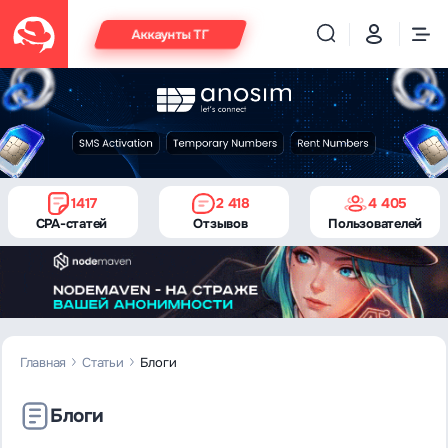
Аккаунты ТГ
1417
2 418
4 405
CPA-статей
Отзывов
Пользователей
Главная
Статьи
Блоги
Блоги
«Фабрика
аккаунтов»
Рабочая