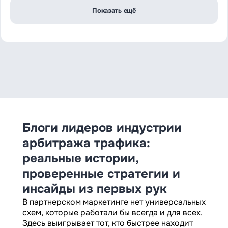
Показать ещё
Блоги лидеров индустрии
арбитража трафика:
реальные истории,
проверенные стратегии и
инсайды из первых рук
В партнерском маркетинге нет универсальных
схем, которые работали бы всегда и для всех.
Здесь выигрывает тот, кто быстрее находит