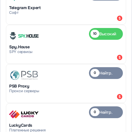
Telegram Expert
Софт
Высокий
10
Spy.House
SPY сервисы
Нейтр.
0
PSB Proxy
Прокси серверы
Нейтр.
0
LuckyCards
Платежные решения