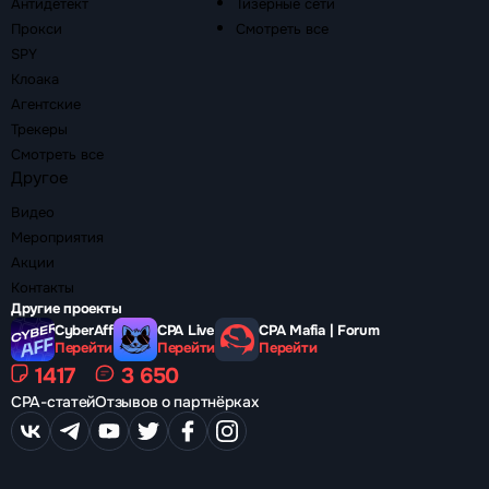
Антидетект
Тизерные сети
Прокси
Смотреть все
SPY
Клоака
Агентские
Трекеры
Смотреть все
Другое
Видео
Мероприятия
Акции
Контакты
Другие проекты
CyberAff
CPA Live
CPA Mafia | Forum
Перейти
Перейти
Перейти
1417
3 650
CPA-статей
Отзывов о партнёрках