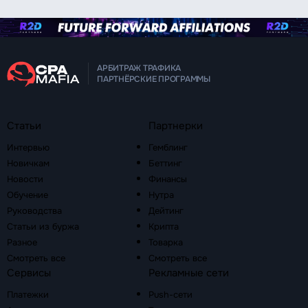
АРБИТРАЖ ТРАФИКА
ПАРТНЁРСКИЕ ПРОГРАММЫ
Статьи
Партнерки
Интервью
Гемблинг
Новичкам
Беттинг
Новости
Финансы
Обучение
Нутра
Руководства
Дейтинг
Статьи из буржа
Крипта
Разное
Товарка
Смотреть все
Смотреть все
Сервисы
Рекламные сети
Платежки
Push-сети