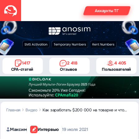
Аккаунты ТГ
1417
2 418
4 405
CPA-статей
Отзывов
Пользователей
Главная
Видео
Как заработать $200 000 на товарке и что
ждет вертикаль: интервью с Андреем Колченко
Максим
Интервью
19 июля 2021