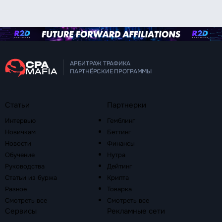
АРБИТРАЖ ТРАФИКА
ПАРТНЁРСКИЕ ПРОГРАММЫ
Статьи
Партнерки
Интервью
Гемблинг
Новичкам
Беттинг
Новости
Финансы
Обучение
Нутра
Руководства
Дейтинг
Статьи из буржа
Крипта
Разное
Товарка
Смотреть все
Смотреть все
Сервисы
Рекламные сети