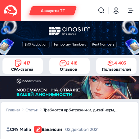
Аккаунты ТГ
1417
2 418
4 405
CPA-статей
Отзывов
Пользователей
Главная
Статьи
Требуются арбитражники, дизайнеры,
копирайтеры: актуальные вакансии в сфере
CPA
CPA Mafia
Вакансии
03 декабря 2021