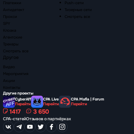
Платежки
Push-сети
Антидетект
Тизерные сети
Прокси
Смотреть все
SPY
Клоака
Агентские
Трекеры
Смотреть все
Другое
Видео
Мероприятия
Акции
Контакты
Другие проекты
CyberAff
CPA Live
CPA Mafia | Forum
Перейти
Перейти
Перейти
1417
3 650
CPA-статей
Отзывов о партнёрках