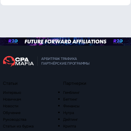
АРБИТРАЖ ТРАФИКА
ПАРТНЁРСКИЕ ПРОГРАММЫ
Статьи
Партнерки
Интервью
Гемблинг
Новичкам
Беттинг
Новости
Финансы
Обучение
Нутра
Руководства
Дейтинг
Статьи из буржа
Крипта