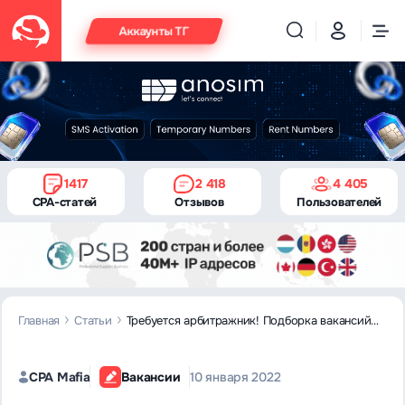
Аккаунты ТГ
1417
2 418
4 405
CPA-статей
Отзывов
Пользователей
Главная
Статьи
Требуется арбитражник! Подборка вакансий
из мира CPA
CPA Mafia
Вакансии
10 января 2022