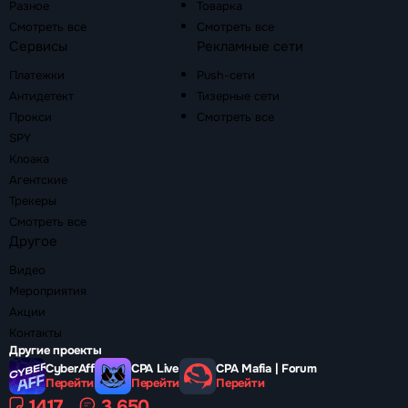
Разное
Товарка
Смотреть все
Смотреть все
Сервисы
Рекламные сети
Платежки
Push-сети
Антидетект
Тизерные сети
Прокси
Смотреть все
SPY
Клоака
Агентские
Трекеры
Смотреть все
Другое
Видео
Мероприятия
Акции
Контакты
Другие проекты
CyberAff
CPA Live
CPA Mafia | Forum
Перейти
Перейти
Перейти
1417
3 650