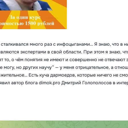
и сталкивался много раз с инфоцыганами… Я знаю, что в 
являются экспертами в свой области. При этом я знаю, чт
 то, о чём понятия не имеют и совершенно не отвечают з
 могу, но других научу” — у меня отрицательное, а отно
жительное… Есть куча дармоедов, которые ничего не см
аявил
автор блога dimok.pro Дмитрий Голополосов в инт