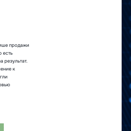
нише продажи
о есть
а результат.
шение к
огли
ервью