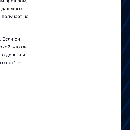
ком прошлом,
е далекого
н получает не
. Если он
ркой, что он
то деньги и
го нет”, —