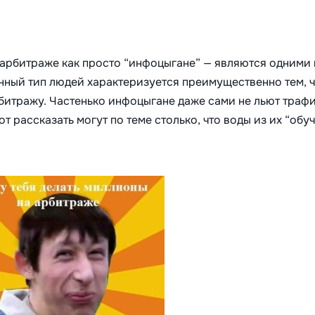
арбитраже как просто “инфоцыгане” — являются одними 
нный тип людей характеризуется преимущественно тем, ч
рбитражу. Частенько инфоцыгане даже сами не льют траф
т рассказать могут по теме столько, что воды из их “обуч