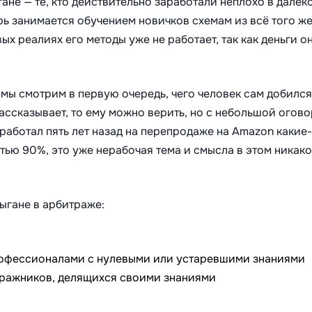
не — те, кто действительно заработали неплохо в дале
ерь занимается обучением новичков схемам из всё того ж
ых реалиях его методы уже не работает, так как деньги о
 мы смотрим в первую очередь, чего человек сам добился
ассказывает, то ему можно верить, но с небольшой огово
аработал пять лет назад на перепродаже на Amazon какие-
стью 90%, это уже нерабочая тема и смысла в этом никако
ыгане в арбитраже:
рофессионалами с нулевыми или устаревшими знаниями
тражников, делящихся своими знаниями