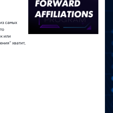
из самых
то
ик или
ения” хватит,