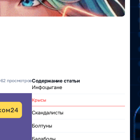
Содержание статьи
962 просмотров
Инфоцыгане
Крысы
Скандалисты
Болтуны
Балаболы