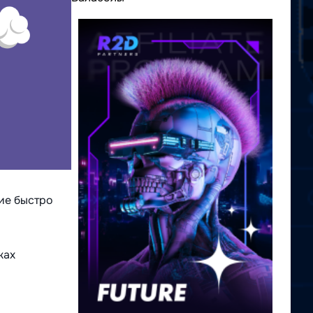
ние быстро
жах