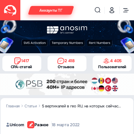
Аккаунты ТГ
1417
2 418
4 405
CPA-статей
Отзывов
Пользователей
Главная
Статьи
5 вертикалей в гео RU, на которых сейчас
можно много заработать
Unicom
Разное
18 марта 2022