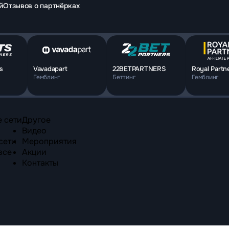
й
Отзывов о партнёрках
s
Vavadapart
22BETPARTNERS
Royal Partn
Гемблинг
Беттинг
Гемблинг
 сети
Другое
Видео
сети
Мероприятия
все
Акции
Контакты