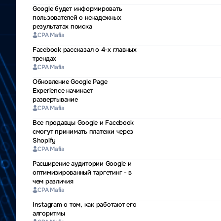
Google будет информировать
пользователей о ненадежных
результатах поиска
CPA Mafia
Facebook рассказал о 4-х главных
трендах
CPA Mafia
Обновление Google Page
Experience начинает
развертывание
CPA Mafia
Все продавцы Google и Facebook
смогут принимать платежи через
Shopify
CPA Mafia
Расширение аудитории Google и
оптимизированный таргетинг - в
чем различия
CPA Mafia
Instagram о том, как работают его
алгоритмы