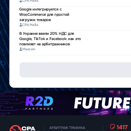
CPA Mafia
Google интегрируется с
WooCommerce для простой
загрузки товаров
CPA Mafia
В Украине ввели 20% НДС для
Google, TikTok и Facebook: как это
повлияет на арбитражников
Максим
1417
АРБИТРАЖ ТРАФИКА