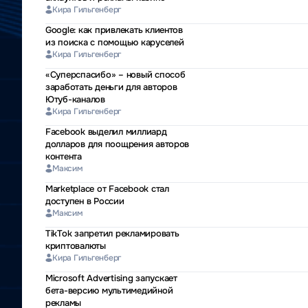
Кира Гильгенберг
Google: как привлекать клиентов
из поиска с помощью каруселей
Кира Гильгенберг
«Суперспасибо» – новый способ
заработать деньги для авторов
Ютуб-каналов
Кира Гильгенберг
Facebook выделил миллиард
долларов для поощрения авторов
контента
Максим
Marketplace от Facebook стал
доступен в России
Максим
TikTok запретил рекламировать
криптовалюты
Кира Гильгенберг
Microsoft Advertising запускает
бета-версию мультимедийной
рекламы