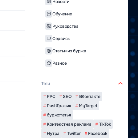
Новости
Обучение
Руководства
Сервисы
Статьи из буржа
Разное
Теги
#
РРС
#
SEO
#
ВКонтакте
#
РushТрафик
#
MyTarget
#
буржстатья
#
Контекстная реклама
#
TikTok
#
Нутра
#
Twitter
#
Facebook