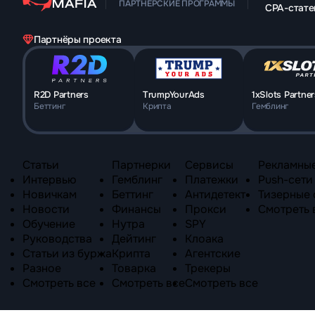
ПАРТНЁРСКИЕ ПРОГРАММЫ
CPA-стате
Партнёры проекта
R2D Partners
TrumpYourAds
1xSlots Partner
Беттинг
Крипта
Гемблинг
Статьи
Партнерки
Сервисы
Рекламные
Интервью
Гемблинг
Платежки
Push-сети
Новичкам
Беттинг
Антидетект
Тизерные 
Новости
Финансы
Прокси
Смотреть 
Обучение
Нутра
SPY
Руководства
Дейтинг
Клоака
Статьи из буржа
Крипта
Агентские
Разное
Товарка
Трекеры
Смотреть все
Смотреть все
Смотреть все