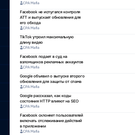
CPA Mafia
Facebook не испугался контроля
ATT и выпускает обновления для
его обхода
CPA Mafia
TikTok утроил максимальную
длину видео
CPA Mafia
Facebook подает в суд на
взломщиков рекламных аккаунтов
CPA Mafia
Google объявил о выпуске второго
обновления для защиты от спама
CPA Mafia
Google рассказал, как коды
состояния HTTP влияют на SEO
CPA Mafia
Facebook склоняет пользователей
включать отслеживание действий
в приложении
CPA Mafia