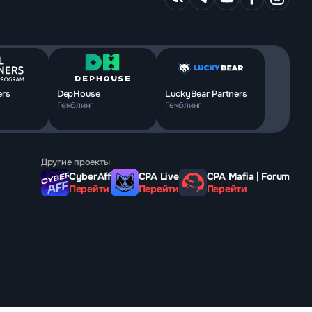
ers
DepHouse
LuckyBear Partners
Гемблинг
Гемблинг
Другие проекты
CyberAff
CPA Live
CPA Mafia | Forum
Перейти
Перейти
Перейти