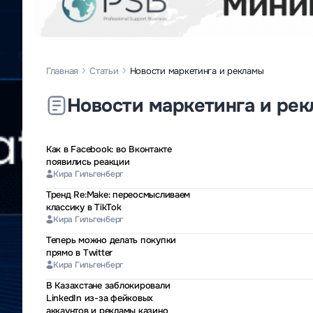
Главная
Статьи
Новости маркетинга и рекламы
Новости маркетинга и ре
Как в Facebook: во Вконтакте
появились реакции
Кира Гильгенберг
Тренд Re:Make: переосмысливаем
классику в TikTok
Кира Гильгенберг
Теперь можно делать покупки
прямо в Twitter
Кира Гильгенберг
В Казахстане заблокировали
LinkedIn из-за фейковых
аккаунтов и рекламы казино