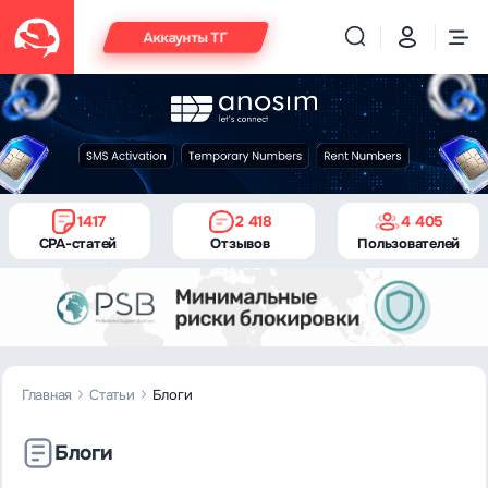
Аккаунты ТГ
1417
2 418
4 405
CPA-статей
Отзывов
Пользователей
Главная
Статьи
Блоги
Блоги