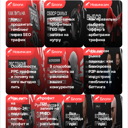
Блоги
Блоги
Новичкам
Как
Обзор самых
Как правильно
продвигать
профитных
выбрать
гемблинг
ГЕО при
оффер в
через SEO
заливе на
арбитраже
трафик
нутру
трафика
«На сером
Новичкам
Блоги
Блоги
рынке
паника»: как
Особенности
9 способов
блокировка
PPC трафика
шпионить за
P2P влияет на
и почему на
рекламой
индустрию
него выгодно
ваших
гемблинга и
лить
конкурентов
беттинга
Лучший
Как лить
профит
Блоги
Блоги
Блоги
на
при
Руководства
Евро-24:
заливе на
подходы,
МФО:
Вся
Вся
матчи,
витрины,
правда
правда
«На колл-
профит и
рассылки
про
про
центр