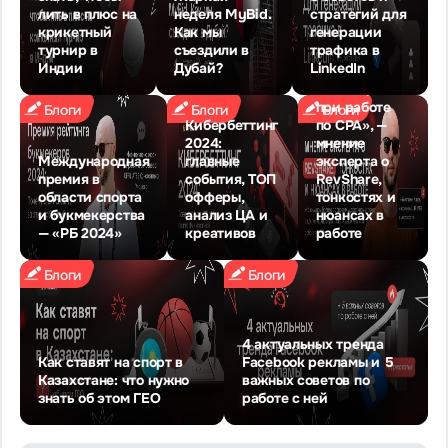
лить в плюс на
неделя MyBid.
стратегий для
игроков в
крикетный
Как мы
генерации
долгую
турнир в
съездили в
трафика в
можно
Индии
Дубай?
LinkedIn
заработать
больше, чем
при работе
Блоги
Блоги
Блоги
Кибербеттинг
по СРА», —
2024:
мнение
Международная
главные
эксперта о
премия в
события, ТОП
RevShare,
области спорта
офферы,
тонкостях и
и букмекерства
анализ ЦА и
нюансах в
— «РБ 2024»
креативов
работе
Блоги
Блоги
4 актуальных тренда
Как ставят на спорт в
Facebook рекламы и 5
Казахстане: что нужно
важных советов по
знать об этом ГЕО
работе с ней