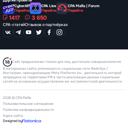
Другие проекты
CyberAff
CPA Live
CPA Mafia | Forum
Перейти
Перейти
Перейти
1417
3 650
CPA-статей
Отзывов о партнёрках
Сайт предназначен только для лиц, достигших совершеннолетия
В материалах сайта упоминаются социальные сети Фейсбук /
Инстаграм, принадлежащие Meta Platforms Inc., деятельность которой
запрещена на территории РФ в части реализации данных социальных
сетей на основании осуществления ею экстремистской деятельности
2026 © CPA Mafia
Пользовательское соглашение
Политика конфиденциальности
Карта сайта
Designed by