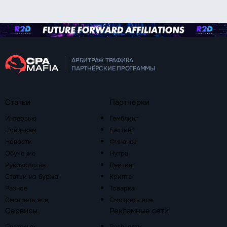
АРБИТРАЖ ТРАФИКА
ПАРТНЁРСКИЕ ПРОГРАММЫ
Статьи
Партнерки
Интервью
Гемблинг
Новичкам
Беттинг
Новости
Финансы
Обучение
Нутра
Руководства
Дейтинг
Статьи из буржа
Крипта
Разное
Товарка
Смотреть все
Смотреть все
Сервисы
Рекламные сети
Платежки
Push-сети