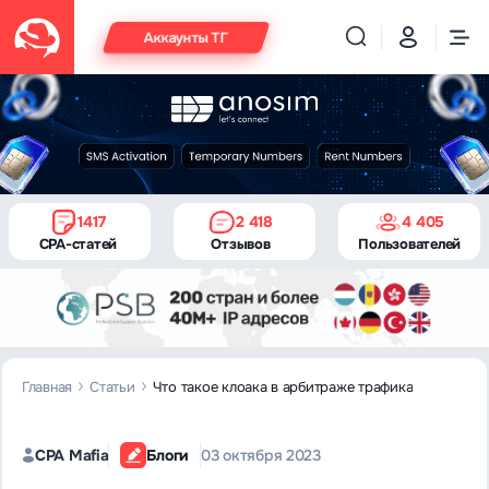
Аккаунты ТГ
1417
2 418
4 405
CPA-статей
Отзывов
Пользователей
Главная
Статьи
Что такое клоака в арбитраже трафика
CPA Mafia
Блоги
03 октября 2023