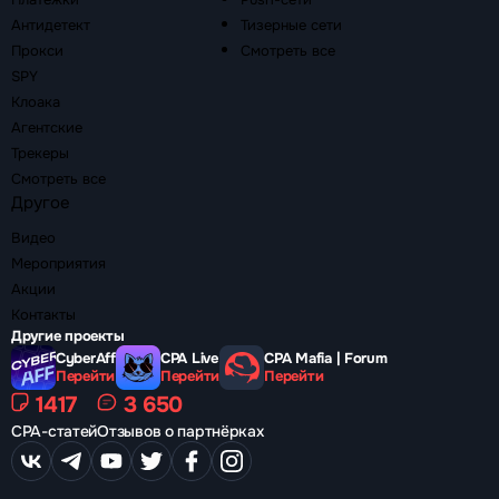
Антидетект
Тизерные сети
Прокси
Смотреть все
SPY
Клоака
Агентские
Трекеры
Смотреть все
Другое
Видео
Мероприятия
Акции
Контакты
Другие проекты
CyberAff
CPA Live
CPA Mafia | Forum
Перейти
Перейти
Перейти
1417
3 650
CPA-статей
Отзывов о партнёрках