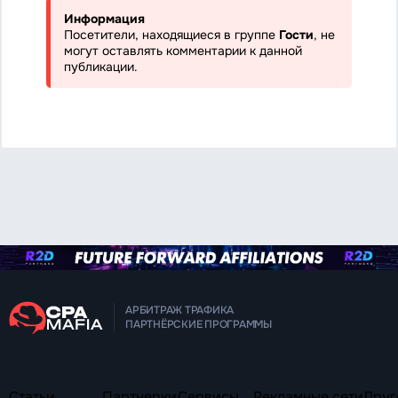
Информация
Посетители, находящиеся в группе
Гости
, не
могут оставлять комментарии к данной
публикации.
АРБИТРАЖ ТРАФИКА
ПАРТНЁРСКИЕ ПРОГРАММЫ
Статьи
Партнерки
Сервисы
Рекламные сети
Друг