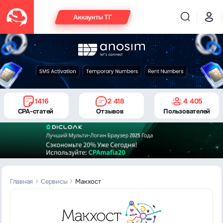
Аккаунты ТГ
1416
2 418
4 405
CPA-статей
Отзывов
Пользователей
Главная
Сервисы
Макхост