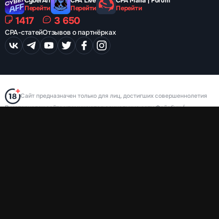
CyberAff
CPA Live
CPA Mafia | Forum
Перейти
Перейти
Перейти
1417
3 650
CPA-статей
Отзывов о партнёрках
Сайт предназначен только для лиц, достигших совершеннолетия
В материалах сайта упоминаются социальные сети Фейсбук /
Инстаграм, принадлежащие Meta Platforms Inc., деятельность которой
запрещена на территории РФ в части реализации данных социальных
сетей на основании осуществления ею экстремистской деятельности
2026 © CPA Mafia
Пользовательское соглашение
Политика конфиденциальности
Карта сайта
Designed by