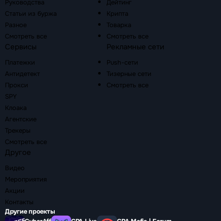
Руководства
Дейтинг
Статьи из буржа
Крипта
Разное
Товарка
Смотреть все
Смотреть все
Сервисы
Рекламные сети
Платежки
Push-сети
Антидетект
Тизерные сети
Прокси
Смотреть все
SPY
Клоака
Агентские
Трекеры
Смотреть все
Другое
Видео
Мероприятия
Акции
Контакты
Другие проекты