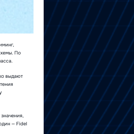
иминг,
схемы. По
масса.
ько выдают
чтения
у
 значения,
дин — Fidel