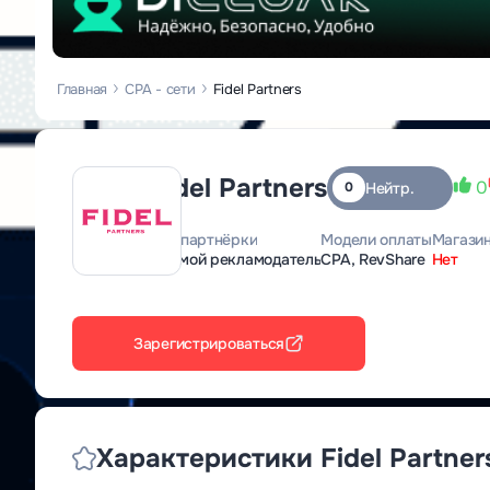
Главная
CPA - сети
Fidel Partners
Fidel Partners
0
Нейтр.
0
Вид партнёрки
Модели оплаты
Магазин
Прямой рекламодатель
CPA, RevShare
Нет
Зарегистрироваться
Характеристики Fidel Partner