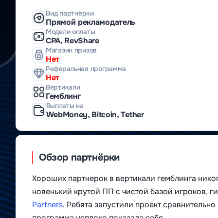
Вид партнёрки
Прямой рекламодатель
Модели оплаты
CPA, RevShare
Магазин призов
Нет
Реферальная программа
Нет
Вертикали
Гемблинг
Выплаты на
WebMoney, Bitcoin, Tether
Обзор партнёрки
Хороших партнерок в вертикали гемблинга никог
новенький крутой ПП с чистой базой игроков, 
Partners
. Ребята запустили проект сравнительно
программа неплохо показала себя.