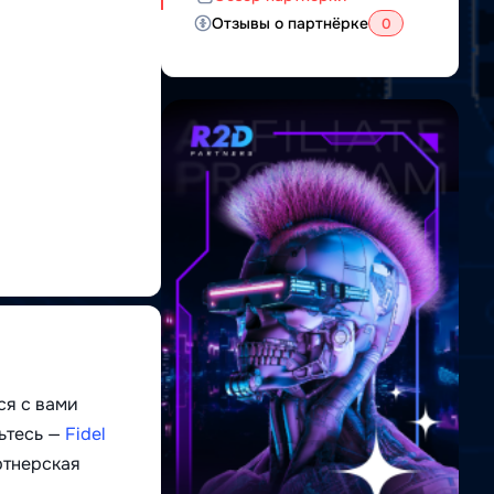
Отзывы о партнёрке
0
ся с вами
ьтесь —
Fidel
ртнерская