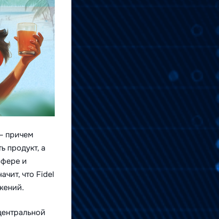
— причем
ь продукт, а
сфере и
ачит, что Fidel
жений.
центральной