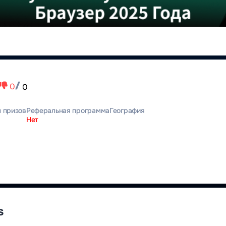
0
0
 призов
Реферальная программа
География
Нет
s