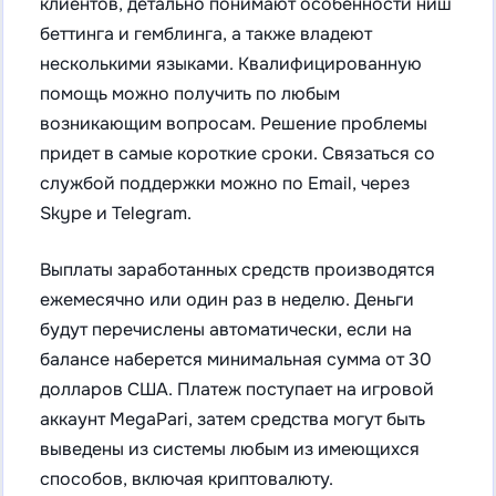
клиентов, детально понимают особенности ниш
беттинга и гемблинга, а также владеют
несколькими языками. Квалифицированную
помощь можно получить по любым
возникающим вопросам. Решение проблемы
придет в самые короткие сроки. Связаться со
службой поддержки можно по Email, через
Skype и Telegram.
Выплаты заработанных средств производятся
ежемесячно или один раз в неделю. Деньги
будут перечислены автоматически, если на
балансе наберется минимальная сумма от 30
долларов США. Платеж поступает на игровой
аккаунт MegaPari, затем средства могут быть
выведены из системы любым из имеющихся
способов, включая криптовалюту.