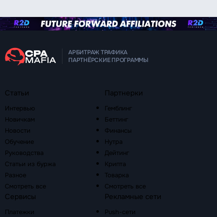
АРБИТРАЖ ТРАФИКА
ПАРТНЁРСКИЕ ПРОГРАММЫ
Статьи
Партнерки
Интервью
Гемблинг
Новичкам
Беттинг
Новости
Финансы
Обучение
Нутра
Руководства
Дейтинг
Статьи из буржа
Крипта
Разное
Товарка
Смотреть все
Смотреть все
Сервисы
Рекламные сети
Платежки
Push-сети