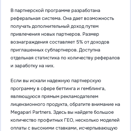
В партнерской программе разработана
реферальная система. Она дает возможность
получать дополнительный доход путем
привлечения новых партнеров. Размер
вознаграждения составляет 5% от доходов
приглашенных субпартнеров. Доступна
отдельная статистика по количеству рефералов
и заработку на них.
Если вы искали надежную партнерскую
программу в сфере беттинга и гемблинга,
являющуюся прямым рекламодателем
лицензионного продукта, обратите внимание на
Megapari Partners. Здесь вы найдете большое
количество профитных ГЕО, несколько моделей
оплаты с высокими ставками, исчерпывающую