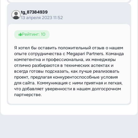
tg_87384939
13 апреля 2023 11:52
Рейтинг: 10
Я хотел бы оставить положительный отзыв о нашем
опыте сотрудничества с Megapari Partners. Команда
компетентна и профессиональна, их менеджеры
отлично разбираются в технических аспектах и
всегда готовы подсказать, как лучше реализовать
проект, предлагая конкурентоспособные условия
для сайта. Коммуникация с ними приятная и легкая,
что добавляет уверенности в нашем долгосрочном
партнерстве.