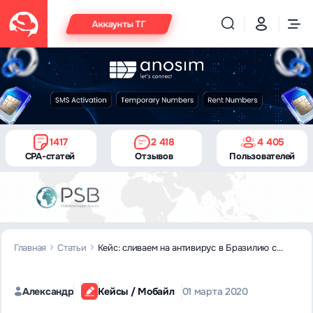
Аккаунты ТГ
1417
2 418
4 405
CPA-статей
Отзывов
Пользователей
Главная
Статьи
Кейс: сливаем на антивирус в Бразилию с
Пушей
Александр
Кейсы / Мобайл
01 марта 2020