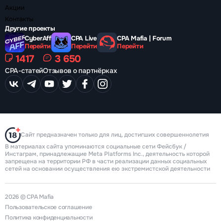
Акции
Контакты
Другие проекты
CyberAff
CPA Live
CPA Mafia | Forum
Перейти
Перейти
Перейти
1417
3 650
CPA-статей
Отзывов о партнёрках
Сайт предназначен только для лиц, достигших совершеннолетия
В материалах сайта упоминаются социальные сети Фейсбук /
Инстаграм, принадлежащие Meta Platforms Inc., деятельность которой
запрещена на территории РФ в части реализации данных социальных
сетей на основании осуществления ею экстремистской деятельности
2026 © CPA Mafia
Пользовательское соглашение
Политика конфиденциальности